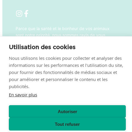
Parce que la santé et le bonheur de vos animaux
sont notre priorité, nous sommes ravis de vous
accueillir du lundi au vendredi de 9h à 12h et de
Utilisation des cookies
14h à 19h, et le samedi de 9h à 13h.
Nous utilisons les cookies pour collecter et analyser des
informations sur les performances et l'utilisation du site,
pour fournir des fonctionnalités de médias sociaux et
Mentions légales
–
Politique de confidentialité
–
pour améliorer et personnaliser le contenu et les
Conditions générales de fonctionnement
– La clinique
publicités.
vétérinaire Micocoulier fait partie de la
famille
En savoir plus
VetPartners
Autoriser
Tout refuser