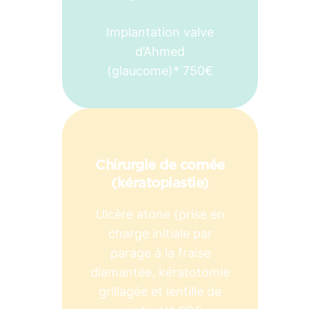
Implantation valve
d’Ahmed
(glaucome)* 750€
Chirurgie de cornée
(kératoplastie)
Ulcère atone (prise en
charge initiale par
parage à la fraise
diamantée, kératotomie
grillagée et lentille de