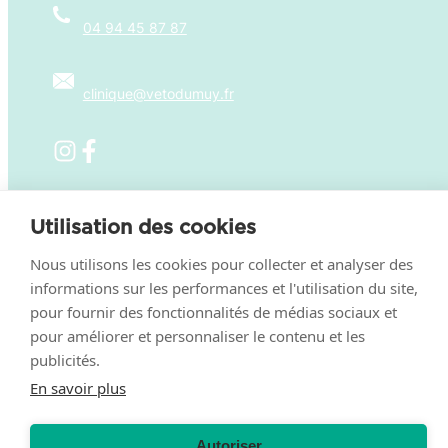
04 94 45 87 87
clinique@vetodumuy.fr
Parce que la santé et le bonheur de vos animaux
sont notre priorité, nous sommes ravis de vous
Utilisation des cookies
accueillir du lundi au vendredi de 9h à 12h et de
Nous utilisons les cookies pour collecter et analyser des
14h à 19h, et le samedi de 9h à 13h.
informations sur les performances et l'utilisation du site,
pour fournir des fonctionnalités de médias sociaux et
pour améliorer et personnaliser le contenu et les
publicités.
Mentions légales
–
Politique de confidentialité
–
En savoir plus
Conditions générales de fonctionnement
– La clinique
vétérinaire Micocoulier fait partie de la
famille
VetPartners
Autoriser