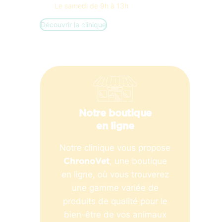
Le samedi de 9h à 13h
Découvrir la clinique
Notre boutique
en ligne
Notre clinique vous propose
, une boutique
ChronoVet
en ligne, où vous trouverez
une gamme variée de
produits de qualité pour le
bien-être de vos animaux