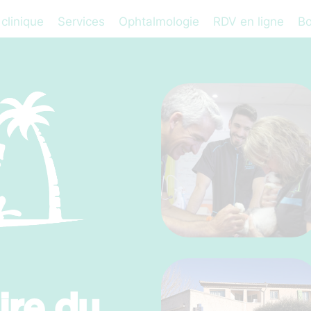
 clinique
Services
Ophtalmologie
RDV en ligne
Bo
ire du