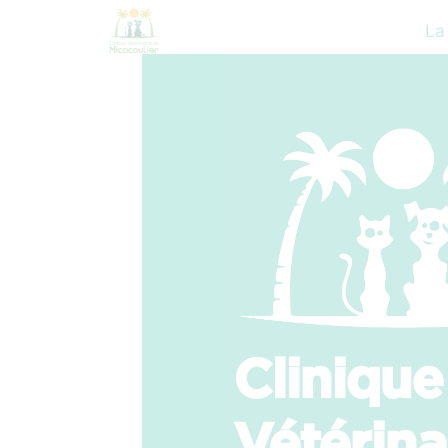
La
Clinique
Vétérina