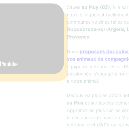
Située
, à la so
au Muy (83)
notre clinique est facilemen
communes voisines telles q
Roquebrune-sur-Argens, L
Provence.
Nous
proposons des soins 
vos animaux de compagnie
équipe de vétérinaires et d
passionnée, s’engage à fourn
à votre animal.
Découvrez plus en détail no
et sur les équipeme
au Muy
Apprenez en plus sur les se
la clinique vétérinaire du Mi
vétérinaire et d’ASV qui vo