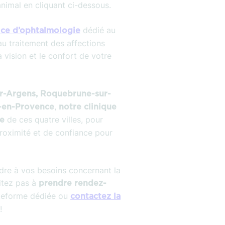
animal en cliquant ci-dessous.
dédié au
ice d’ophtalmologie
au traitement des affections
a vision et le confort de votre
r-Argens, Roquebrune-sur-
,
s-en-Provence
notre clinique
de ces quatre villes, pour
re
proximité et de confiance pour
re à vos besoins concernant la
itez pas à
prendre rendez-
ateforme dédiée ou
contactez la
!