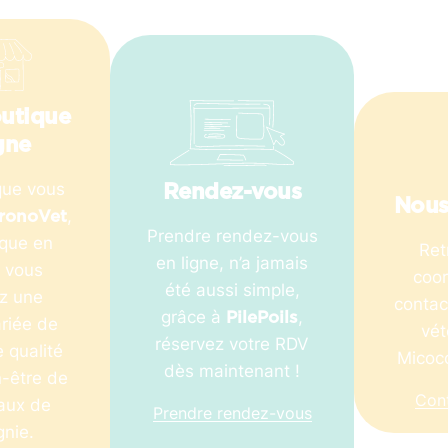
utique
gne
que vous
Rendez-vous
Nous
,
ronoVet
Prendre rendez-vous
ique en
Ret
en ligne, n’a jamais
ù vous
coo
été aussi simple,
ez une
contac
grâce à
,
PilePoils
riée de
vét
réservez votre RDV
 qualité
Micoco
dès maintenant !
n-être de
Con
aux de
Prendre rendez-vous
nie.