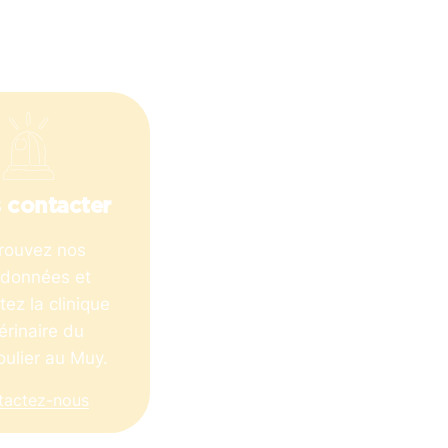
 contacter
rouvez nos
rdonnées et
tez la clinique
érinaire du
ulier au Muy.
tactez-nous