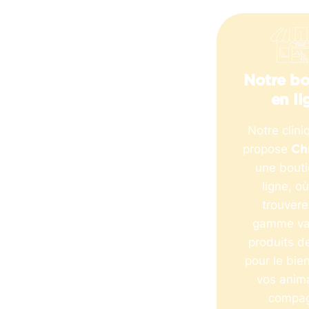
Notre bo
en li
Notre clini
propose
Ch
une bout
ligne, o
trouver
gamme va
produits de
pour le bie
vos anim
compag