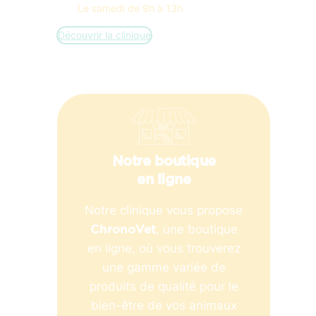
Le samedi de 9h à 13h
Découvrir la clinique
Notre boutique
en ligne
Notre clinique vous propose
, une boutique
ChronoVet
en ligne, où vous trouverez
une gamme variée de
produits de qualité pour le
bien-être de vos animaux